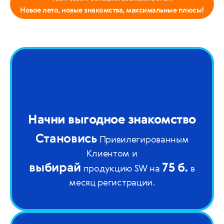
Новое лето, новые знакомства, максимальные плюсы!
Начни выгодное знакомство
Становись
Привилегированным
Клиентом
и
выбирай
75 б.
продукцию SW на
в
месяц регистрации.