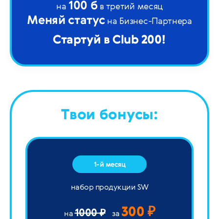
100 б
на
в третий месяц
Меняй статус
на Бизнес-Партнера
Стартуй в Club 200!
Твои бонусы:
1-й месяц
набор продукции SW
300 ₽
1000 ₽
на
за