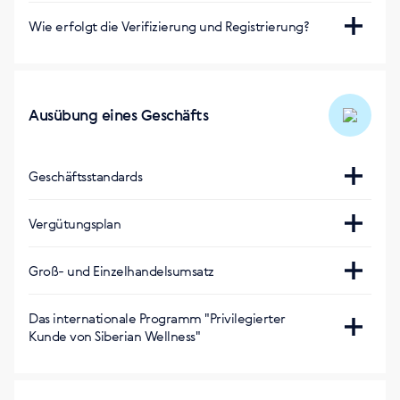
Регистрация бесплатная
Wie erfolgt die Verifizierung und Registrierung?
Per SMS
Ausübung eines Geschäfts
Geschäftsstandards
https://ee.siberianhealth.com/ee/support/standarts/
Vergütungsplan
https://eu.siberianhealth.com/en/tools/list/business/
Groß- und Einzelhandelsumsatz
Оптовый оборот за 1 балл
:
Das internationale Programm "Privilegierter
Kunde von Siberian Wellness"
0,5 (евро)
https://ee.siberianhealth.com/ee/landing/privileged-
Оптовый оборот за 1 балл (Акционная
client/