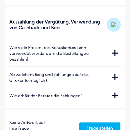
gutgeschrieben.
https://ee.siberianhealth.com/en/tools/presentation/busin
https://ee.siberianhealth.com/en/office/
https://mn.siberianhealth.com/mn/backoffice/profile/
Das Set nach Programm Quick Start (Nominierung
Kurs auf Serbisch:
Business Team 2500) kann man auf den wichtigen
Auszahlung der Vergütung, Verwendung
von Cashback und Boni
EVENTS der Gesellschaft abholen.
https://rs.siberianhealth.com/rs/backoffice/profile/
Kurs auf Türkisch:
Wie viele Prozent des Bonuskontos kann
https://tr.siberianhealth.com/tr/backoffice/profile/
verwendet werden, um die Bestellung zu
bezahlen?
Offener Zugang zum EcoStep-Kurs auf
Russisch:
65.5%
Ab welchem ​​Rang sind Zahlungen auf das
https://worldaroundyou.org/
Girokonto möglich?
Offener Zugang zum EcoStep-Kurs auf
Ohne Einschränkungen, ab dem Rang Business Profi
Wie erhält der Berater die Zahlungen?
Englisch:
Nach Abschluss eines Vertrags mit der Tschechischen
https://worldaroundyou.org/
Republik
Keine Antwort auf
Frage stellen
Ihre Frage