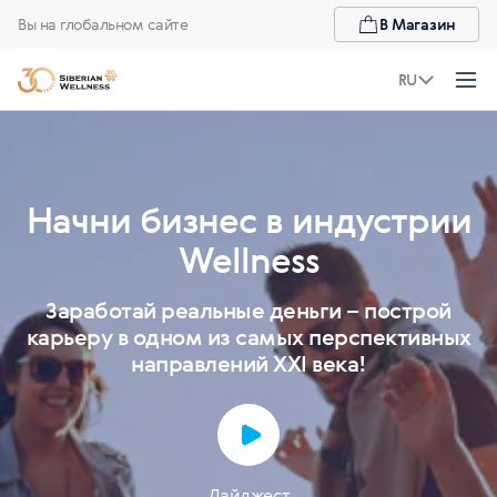
Вы на глобальном сайте
В Магазин
RU
Начни бизнес в индустрии
Wellness
Заработай реальные деньги – построй
карьеру в одном из самых перспективных
направлений XXI века!
Дайджест