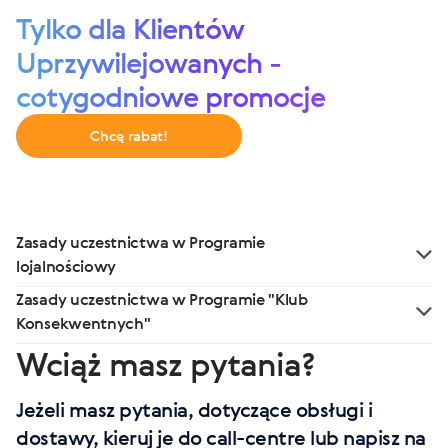
Tylko dla Klientów
Uprzywilejowanych -
cotygodniowe promocje
Chcę rabat!
Zasady uczestnictwa w Programie
lojalnościowy
1.
Zasady rejestracji w Programie
Zasady uczestnictwa w Programie "Klub
1.1. Każdy, kto osiągnął pełnoletność, może zostać
Konsekwentnych"
członkiem Programu dla Klientów Uprzywilejowanych.
Wciąż masz pytania?
1. Co należy robić w Klubie Konsekwentnych?
1.2. W momencie rejestracji uczestnik Programu nie może
Kupować swoje ulubione produkty Siberian Wellness za 100
posiadać innego Numeru rejestracyjnego w Firmie. Jeśli
Jeżeli masz pytania, dotyczące obsługi i
punktów przez 3 miesięcy z rzędu i otrzymywać hity od
posiadasz już Numer rejestracyjny w Firmie, możesz
dostawy, kieruj je do call-centre lub napisz na
Firmy w prezencie!
uczestniczyć w Programie pod innym Numerem