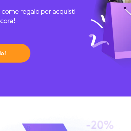
a come regalo per acquisti
ncora!
lo!