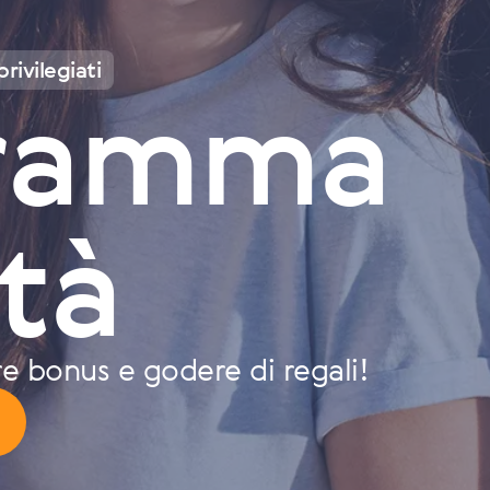
rivilegiati
ramma
tà
re bonus e godere di regali!