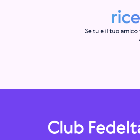
ric
Se tu e il tuo amico
Club Fedelt