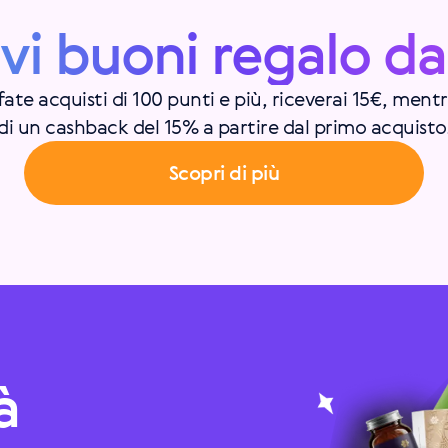
evi buoni regalo da
 fate acquisti di 100 punti e più, riceverai 15€, ment
di un cashback del 15% a partire dal primo acquisto
Scopri di più
à