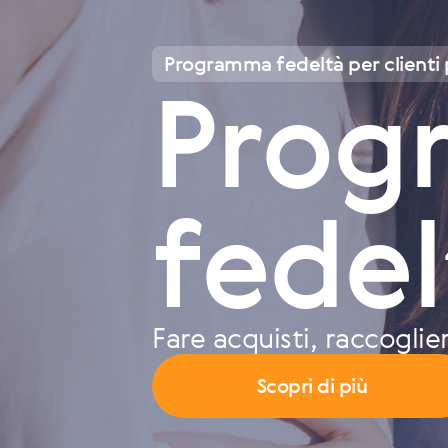
Programma fedeltà per clienti p
Prog
fedel
Fare acquisti, raccoglie
Scopri di più