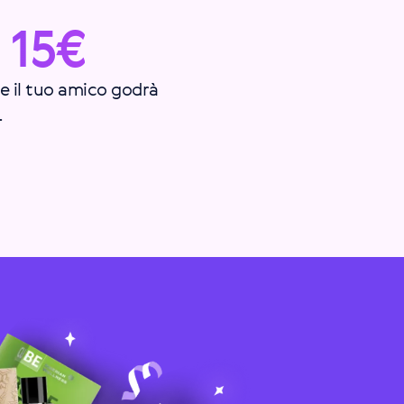
 15€
re il tuo amico godrà
.