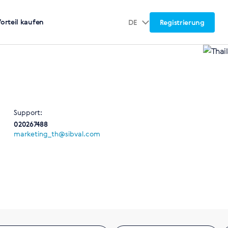
Vorteil kaufen
DE
Registrierung
Support:
020267488
marketing_th@sibval.com