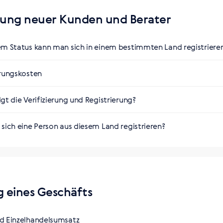
erung neuer Kunden und Berater
ны SW
газина SW в Паттайе: 315/68 Moo12 Thepprasit rd, Nongprue 
спресс доставка
em Status kann man sich in einem bestimmten Land registriere
/68 ม.12 ถนนเทพประสิทธิ์ ต.หนองปรือ อ.บางละมุง จ.ชลบุรี 20150
тант и Дистрибьютор
erungskosten
ация бесплатно
gt die Verifizierung und Registrierung?
sich eine Person aus diesem Land registrieren?
ps://th.siberianhealth.com/th-ru/shop/user/registration/
 eines Geschäfts
d Einzelhandelsumsatz