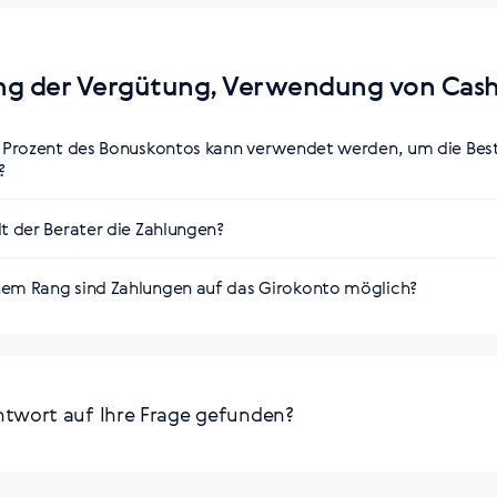
h.siberianhealth.com/th/tools/presentation/business/
h.siberianhealth.com/en/tools/presentation/business/
ng der Vergütung, Verwendung von Cash
ки
:
e Prozent des Bonuskontos kann verwendet werden, um die Best
h.siberianhealth.com/th/tools/list/business/
?
h.siberianhealth.com/en/tools/list/business/
t der Berater die Zahlungen?
 Abschluss eines Vertrags im Land
em ​​Rang sind Zahlungen auf das Girokonto möglich?
аничений
ntwort auf Ihre Frage gefunden?