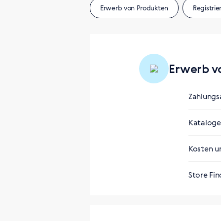
Erwerb von Produkten
Registri
Erwerb v
Zahlungs
2C2P, на
Kataloge 
Aufgrund 
Kosten un
Gesellsch
Store Fin
Са
Интерн
Адрес ма
20150 315
https://t