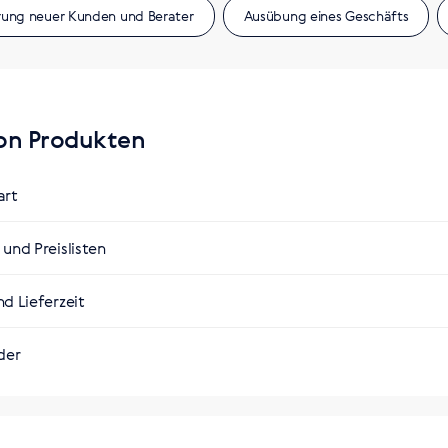
erung neuer Kunden und Berater
Ausübung eines Geschäfts
on Produkten
art
личными курьеру
und Preislisten
der Unterschiede in der aktuellen Gesetzgebung der Länder kan
d Lieferzeit
aft variieren
der
мовывоз из фирменного магазина
ет-магазин
газина SW в Паттайе: 315/68 Moo12 Thepprasit rd, Nongprue 
/68 ม.12 ถนนเทพประสิทธิ์ ต.หนองปรือ อ.บางละมุง จ.ชลบุรี 20150
h.siberianhealth.com/th-en/