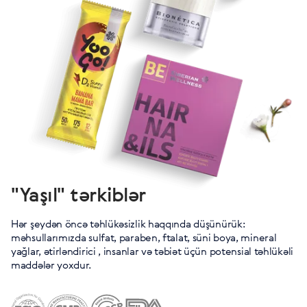
"Yaşıl" tərkiblər
Hər şeydən öncə təhlükəsizlik haqqında düşünürük:
məhsullarımızda sulfat, paraben, ftalat, süni boya, mineral
yağlar, ətirləndirici , insanlar və təbiət üçün potensial təhlükəli
maddələr yoxdur.