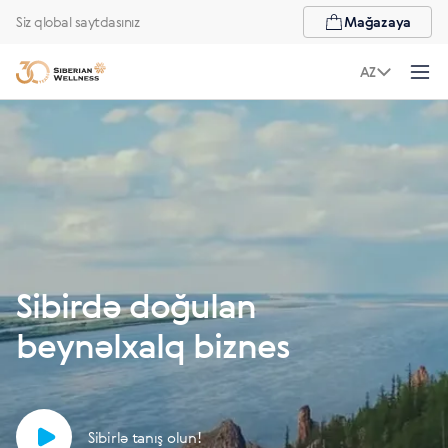
Siz qlobal saytdasınız
Mağazaya
AZ
Sibirdə doğulan
beynəlxalq biznes
Sibirlə tanış olun!