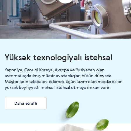
Yüksək texnologiyalı istehsal
Yaponiya, Cənubi Koreya, Avropa və Rusiyadan olan
avtomatlaşdırılmış müasir avadanlıqlar, bütün dünyada
Müştərilərin tələbatını ödəmək üçün lazım olan miqdarda ən
yüksək keyfiyyətli məhsul istehsal etməyə imkan verir.
Daha ətraflı