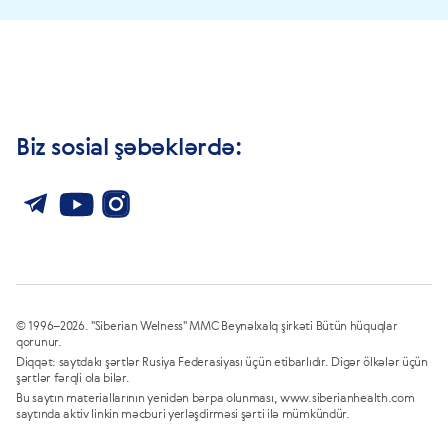
Biz sosial şəbəklərdə:
© 1996–2026. "Siberian Welness" MMC Beynəlxalq şirkəti Bütün hüquqlar
qorunur.
Diqqət: saytdakı şərtlər Rusiya Federasiyası üçün etibarlıdır. Digər ölkələr üçün
şərtlər fərqli ola bilər.
Bu saytın materiallarının yenidən bərpa olunması, www.siberianhealth.com
saytında aktiv linkin məcburi yerləşdirməsi şərti ilə mümkündür.