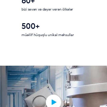
60+
bizi sevən və dəyər verən ölkələr
500+
müəllif hüquqlu unikal məhsullar