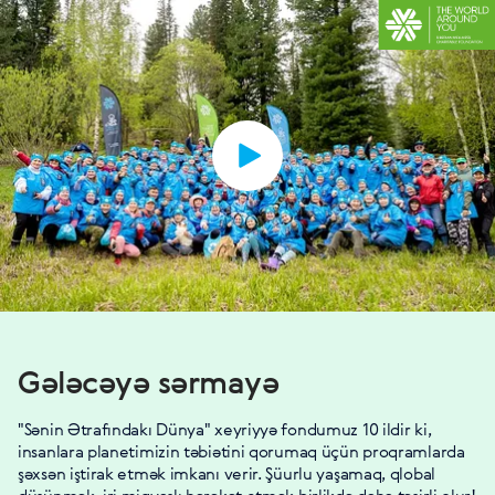
Gələcəyə sərmayə
"Sənin Ətrafındakı Dünya" xeyriyyə fondumuz 10 ildir ki,
insanlara planetimizin təbiətini qorumaq üçün proqramlarda
şəxsən iştirak etmək imkanı verir. Şüurlu yaşamaq, qlobal