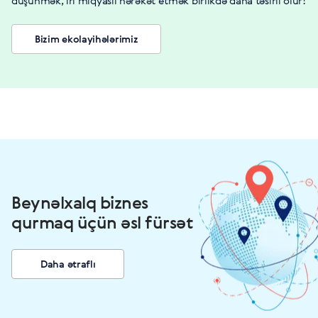
düşünmək, iri miqyaslı hərəkət etmək birlikdə daha təsirli olur!
Bizim ekolayihələrimiz
Beynəlxalq biznes
qurmaq üçün əsl fürsət
Daha ətraflı